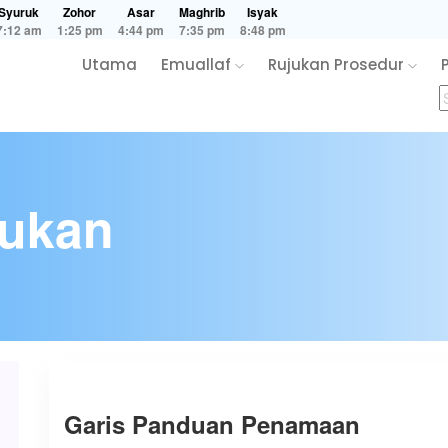
Syuruk
Zohor
Asar
Maghrib
Isyak
7:12 am
1:25 pm
4:44 pm
7:35 pm
8:48 pm
Utama
Emuallaf
Rujukan Prosedur
jukan
Garis Panduan Penamaan