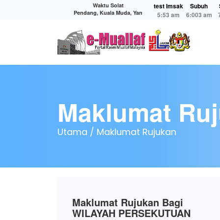
Waktu Solat
test Imsak
Subuh
Pendang, Kuala Muda, Yan
5:53 am
6:003 am
Maklumat Ru
Utama /
Maklumat Rujukan
Maklumat Rujukan Bagi
WILAYAH PERSEKUTUAN