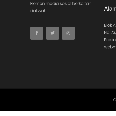
Elemen media sosial berkaitan
Alam
dakwah.
Blok 
No 23
Presin
webm
C