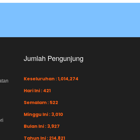
Jumlah Pengunjung
Keseluruhan : 1,014,274
atan
Hari Ini : 421
Semalam : 522
Minggu Ini : 3,010
ri
Bulan Ini : 3,927
Tahun Ini : 214,821