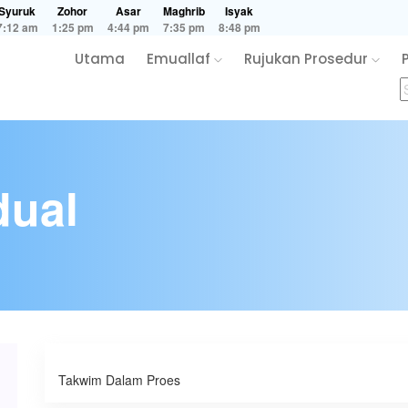
Syuruk
Zohor
Asar
Maghrib
Isyak
7:12 am
1:25 pm
4:44 pm
7:35 pm
8:48 pm
Utama
Emuallaf
Rujukan Prosedur
dual
Takwim Dalam Proes