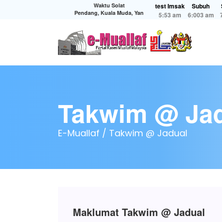
Waktu Solat
test Imsak
Subuh
Pendang, Kuala Muda, Yan
5:53 am
6:003 am
Takwim @ Ja
E-Muallaf /
Takwim @ Jadual
Maklumat Takwim @ Jadual